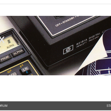
CX
ORUM
ST