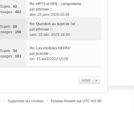
Re: HP71 et HPIL : comporteme…
Sujets :
42
C
par
johnvax
ssages :
402
o
dim. 25 janv. 2026 20:28
n
Re: Question au sujet de l'af…
s
Sujets :
20
C
par
johnvax
u
ssages :
106
o
sam. 20 déc. 2025 16:30
l
n
t
s
e
Re: Les modules HEPAX
u
Sujets :
34
r
C
par
pcscote
l
ssages :
183
l
o
lun. 15 août 2022 15:28
t
e
n
e
d
s
r
e
u
l
r
Aller
l
e
n
t
d
i
e
e
e
r
r
r
m
Supprimer les cookies
Fuseau horaire sur
UTC+01:00
l
n
m
e
i
e
d
e
s
e
r
s
r
m
a
n
e
g